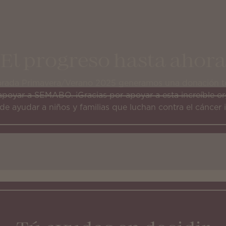
El progreso hasta ahora
rada Primavera/Verano 2025 generamos una donación tot
apoyar a SEMABO. ¡Gracias por apoyar a esta increíble or
de ayudar a niños y familias que luchan contra el cáncer in