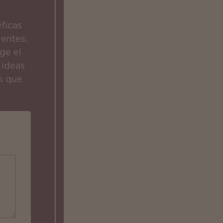
ficas
entes,
ge el
 ideas
s que