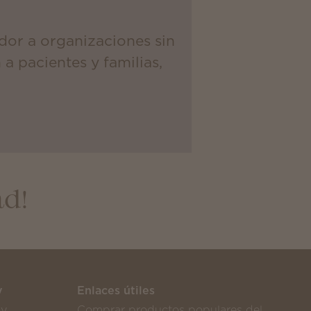
dor a organizaciones sin
a pacientes y familias,
ad!
y
Enlaces útiles
sy
Comprar productos populares del