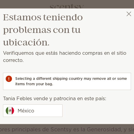
Estamos teniendo
Tania Febles
Obtener un enlace de beneficios
problemas con tu
ubicación.
Verifiquemos que estás haciendo compras en el sitio
centsy
correcto.
 y saludables
Selecting a different shipping country may remove all or some
námicas.
items from your bag.
s de lucro
Tania Febles vende y patrocina en este país:
México
ores principales de Scentsy es la Generosidad, y 