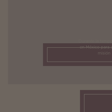
Durante la tempo
en México para 
misión 