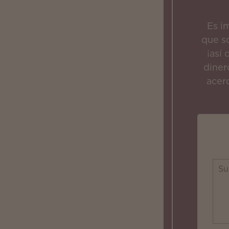
Es i
que s
¡así
diner
acer