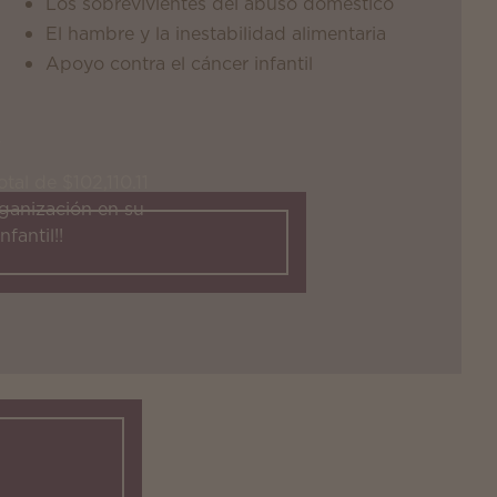
Los sobrevivientes del abuso doméstico
El hambre y la inestabilidad alimentaria
Apoyo contra el cáncer infantil
al de $102,110.11
ganización en su
fantil!!