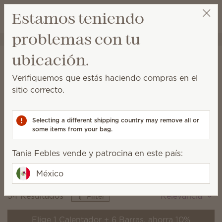
Ver el carrito
Estamos teniendo
Lista de dese
problemas con tu
Tania Febles
Obtener un enlace de beneficios
Inicio
Calentadores y Ceras
Calentadores
ubicación.
Todos los calentadores
Verifiquemos que estás haciendo compras en el
Explora Calentadores Scentsy de alta calidad, todos
sitio correcto.
creados por artesanos de todo el mundo.
Selecting a different shipping country may remove all or
some items from your bag.
Warm
Enliven
Inspire
Terrenal,
Vibrante, único,
Elegante,
Tania Febles vende y patrocina en este país:
acogedor,
creativo
intencional,
natural
minimalista
México
54 Resultados
Relevancia
Filter
Elige 1 Calentador + 6 Barras, ahorra 10%