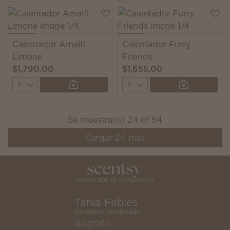
Calentador Amalfi
Calentador Furry
Limone
Friends
$1,790.00
$1,655.00
Quantity
Quantity
Se muestra(n)
24
of
54
Cargar
24
más
Tania Febles
Consultor Certificado
Biografía