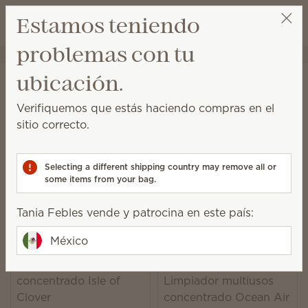
Ver el carrito
Estamos teniendo
Lista de dese
problemas con tu
Tania Febles
Obtener un enlace de beneficios
Inicio
Limpieza
Limpiador multiusos concentrado
ubicación.
¡Una oferta impecable!
Verifiquemos que estás haciendo compras en el
La fórmula de este concentrado fácil de mezclar está
sitio correcto.
preparada para eliminar la suciedad en la mayoría de
las superficies del hogar.
Selecting a different shipping country may remove all or
4 Resultados
Relevancia
Filter
some items from your bag.
Tania Febles vende y patrocina en este país:
México
Limpiador multiusos
concentrado Isle of
Limpiador multiusos
Clover
concentrado Ocean Air