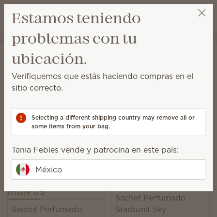
Ver el carrito
Estamos teniendo
Lista de dese
problemas con tu
Tania Febles
Obtener un enlace de beneficios
Inicio
Sin enchufe
Sachets Perfumados
ubicación.
Sachets Perfumados
Verifiquemos que estás haciendo compras en el
Añade fragancia a un Scentsy Buddy, o aromatiza
sitio correcto.
cajones, armarios y más.
15 Resultados
Relevancia
Filter
Selecting a different shipping country may remove all or
some items from your bag.
Elige 6 productos, ahorra 10%
Excluye productos con licencia y productos que son parte de un paquete.
Tania Febles vende y patrocina en este país:
México
Sachet Perfumado
Sachet Perfumado
Starburst Sky