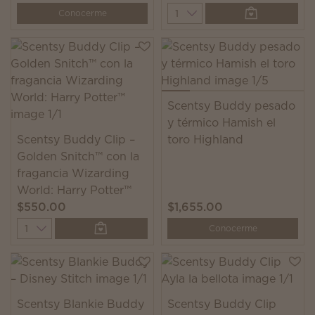
Quantity
Conocerme
Scentsy Buddy pesado
y térmico Hamish el
Scentsy Buddy Clip –
toro Highland
Golden Snitch™ con la
fragancia Wizarding
World: Harry Potter™
$550.00
$1,655.00
Quantity
Conocerme
Scentsy Blankie Buddy
Scentsy Buddy Clip