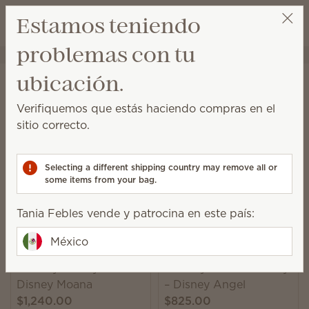
Ver el carrito
Estamos teniendo
Lista de dese
problemas con tu
Tania Febles
Obtener un enlace de beneficios
Inicio
Peluche
ubicación.
Peluche
Verifiquemos que estás haciendo compras en el
Con amigos para abrazar y fragancias fabulosas,
sitio correcto.
tanto niños como adultos tendrán motivos para
sonreír.
Selecting a different shipping country may remove all or
26 Resultados
Relevancia
Filter
some items from your bag.
Tania Febles vende y patrocina en este país:
México
Nuevo
Scentsy Buddy –
Scentsy Blankie Buddy
Disney Moana
– Disney Angel
$1,240.00
$825.00